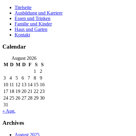
Skip
Titelseite
to
Ausbildung und Karriere
content
Essen und Trinken
Familie und Kinder
Haus und Garten
Kontakt
Calendar
August 2026
M
D
M
D
F
S
S
1
2
3
4
5
6
7
8
9
10
11
12
13
14
15
16
17
18
19
20
21
22
23
24
25
26
27
28
29
30
31
« Aug.
Archives
August 2025