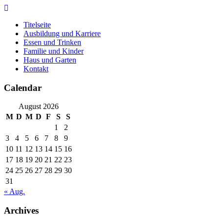
Skip
to
Titelseite
content
Ausbildung und Karriere
Essen und Trinken
Familie und Kinder
Haus und Garten
Kontakt
Calendar
August 2026
M
D
M
D
F
S
S
1
2
3
4
5
6
7
8
9
10
11
12
13
14
15
16
17
18
19
20
21
22
23
24
25
26
27
28
29
30
31
« Aug.
Archives