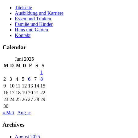
Skip
Titelseite
to
Ausbildung und Karriere
content
Essen und Trinken
Familie und Kinder
Haus und Garten
Kontakt
Calendar
Juni 2025
M
D
M
D
F
S
S
1
2
3
4
5
6
7
8
9
10
11
12
13
14
15
16
17
18
19
20
21
22
23
24
25
26
27
28
29
30
« Mai
Aug. »
Archives
August 2025