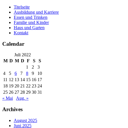
Skip
Titelseite
to
Ausbildung und Karriere
content
Essen und Trinken
Familie und Kinder
Haus und Garten
Kontakt
Calendar
Juli 2022
M
D
M
D
F
S
S
1
2
3
4
5
6
7
8
9
10
11
12
13
14
15
16
17
18
19
20
21
22
23
24
25
26
27
28
29
30
31
« Mai
Aug. »
Archives
August 2025
Juni 2025