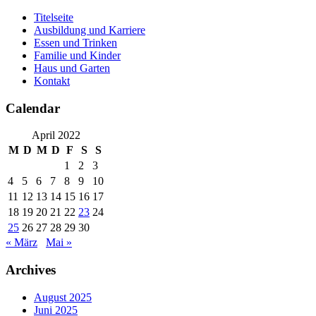
Skip
Titelseite
to
Ausbildung und Karriere
content
Essen und Trinken
Familie und Kinder
Haus und Garten
Kontakt
Calendar
April 2022
M
D
M
D
F
S
S
1
2
3
4
5
6
7
8
9
10
11
12
13
14
15
16
17
18
19
20
21
22
23
24
25
26
27
28
29
30
« März
Mai »
Archives
August 2025
Juni 2025