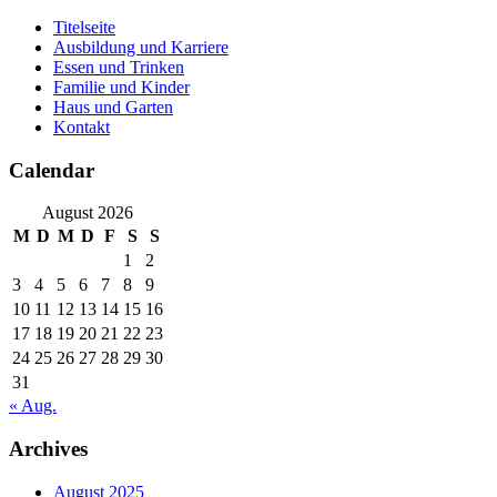
Skip
Titelseite
to
Ausbildung und Karriere
content
Essen und Trinken
Familie und Kinder
Haus und Garten
Kontakt
Calendar
August 2026
M
D
M
D
F
S
S
1
2
3
4
5
6
7
8
9
10
11
12
13
14
15
16
17
18
19
20
21
22
23
24
25
26
27
28
29
30
31
« Aug.
Archives
August 2025