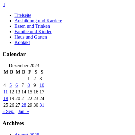
Skip
to
Titelseite
content
Ausbildung und Karriere
Essen und Trinken
Familie und Kinder
Haus und Garten
Kontakt
Calendar
Dezember 2023
M
D
M
D
F
S
S
1
2
3
4
5
6
7
8
9
10
11
12
13
14
15
16
17
18
19
20
21
22
23
24
25
26
27
28
29
30
31
« Sep.
Jan. »
Archives
August 2025