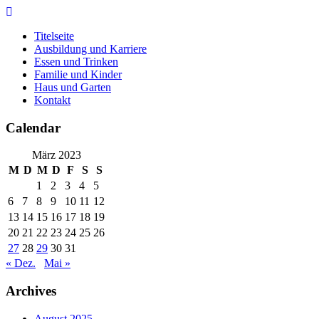
Skip
to
Titelseite
content
Ausbildung und Karriere
Essen und Trinken
Familie und Kinder
Haus und Garten
Kontakt
Calendar
März 2023
M
D
M
D
F
S
S
1
2
3
4
5
6
7
8
9
10
11
12
13
14
15
16
17
18
19
20
21
22
23
24
25
26
27
28
29
30
31
« Dez.
Mai »
Archives
August 2025