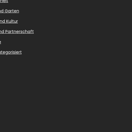
heit
nd Garten
nd Kultur
nd Partnerschaft
e
tegorisiert