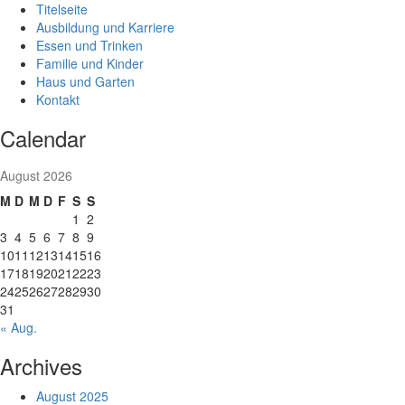
Skip
Titelseite
to
Ausbildung und Karriere
content
Essen und Trinken
Familie und Kinder
Haus und Garten
Kontakt
Calendar
August 2026
M
D
M
D
F
S
S
1
2
3
4
5
6
7
8
9
10
11
12
13
14
15
16
17
18
19
20
21
22
23
24
25
26
27
28
29
30
31
« Aug.
Archives
August 2025